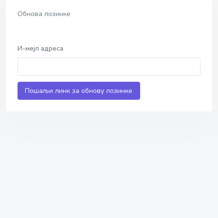
Обнова лозинке
И-мејл адреса
Пошаљи линк за обнову лозинке